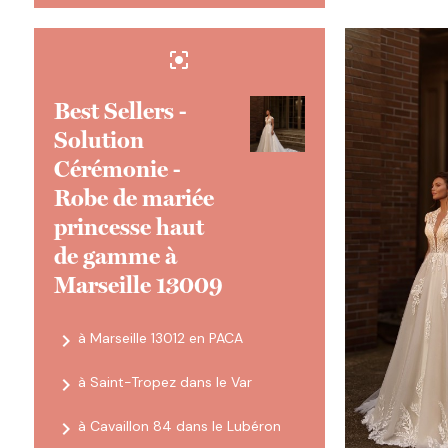
center_focus_strong
Best Sellers -
Solution
Cérémonie -
Robe de mariée
princesse haut
de gamme à
Marseille 13009
navigate_next
à Marseille 13012 en PACA
navigate_next
à Saint-Tropez dans le Var
navigate_next
à Cavaillon 84 dans le Lubéron