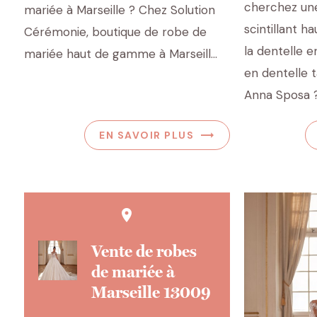
cherchez une
mariée à Marseille ? Chez Solution
scintillant 
Cérémonie, boutique de robe de
la dentelle en
mariée haut de gamme à Marseill...
en dentelle t
Anna Sposa ? 
EN SAVOIR PLUS
place
Vente de robes
de mariée à
Marseille 13009