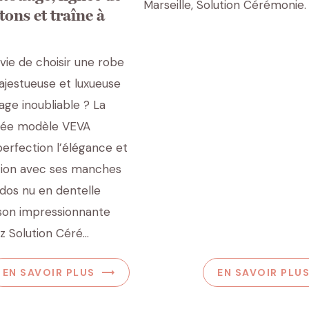
chercher
Marseille, Solution Cérémonie.
tons et traîne à
vie de choisir une robe
jestueuse et luxueuse
age inoubliable ? La
iée modèle VEVA
perfection l’élégance et
ation avec ses manches
 dos nu en dentelle
son impressionnante
 Solution Céré...
EN SAVOIR PLUS
EN SAVOIR PLU