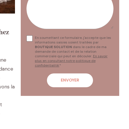
chez
En soumettant ce formulaire, j'accepte que les
informations saisies soient traitées par
BOUTIQUE SOLUTION
dans le cadre de ma
demande de contact et de la relation
commerciale qui peut en découler.
En savoir
une
plus en consultant notre politique de
confidentialité.
*
ndance
e
vons la
t
e