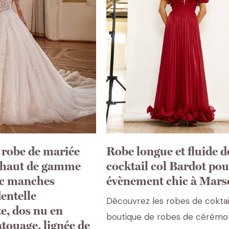
a robe de mariée
Robe longue et fluide d
 haut de gamme
cocktail col Bardot po
c manches
évènement chic à Marse
entelle
Découvrez les robes de coktai
te, dos nu en
boutique de robes de cérémo
atouage, lignée de