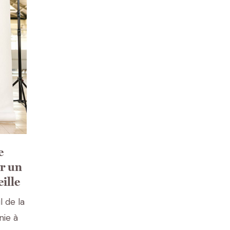
e
ur un
ille
l de la
nie à