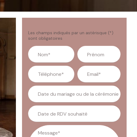
NOUS ÉCRIRE
Les champs indiqués par un astérisque (*)
sont obligatoires
Nom*
Prénom
Téléphone*
Email*
Date du mariage ou de la cérémonie
Date de RDV souhaité
Message*