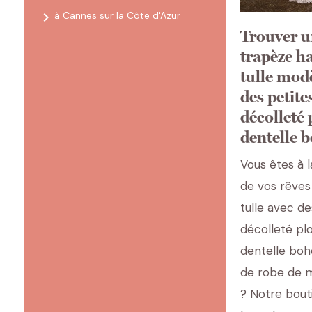
navigate_next
à Cannes sur la Côte d'Azur
Trouver u
trapèze h
tulle mo
des petit
décolleté 
dentelle 
Vous êtes à 
de vos rêves
tulle avec d
décolleté pl
dentelle bo
de robe de m
? Notre bout