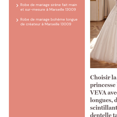
navigate_next
Robe de mariage sirène fait main
et sur-mesure à Marseille 13009
navigate_next
Robe de mariage bohème longue
de créateur à Marseille 13009
Choisir l
princesse
VEVA ave
longues, d
scintillan
dentelle t