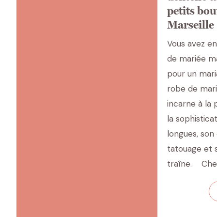
Re
petits bou
Marseille
Vous avez en
de mariée ma
pour un mari
robe de mar
incarne à la 
la sophistic
longues, son
tatouage et 
traîne. Chez