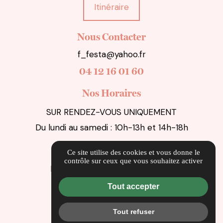
Itinéraire
Nous Contacter
f_festa@yahoo.fr
04 12 16 01 60
Nos Horaires
SUR RENDEZ-VOUS UNIQUEMENT
Du lundi au samedi : 10h-13h et 14h-18h
Liens Utiles
Ce site utilise des cookies et vous donne le
contrôle sur ceux que vous souhaitez activer
Informations complémentaires
Mentions légales
Tout accepter
Politique de confidentialité
Tout refuser
Flux RSS