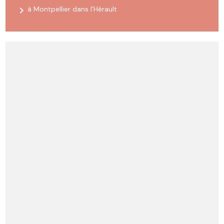
navigate_next
à Montpellier dans l'Hérault