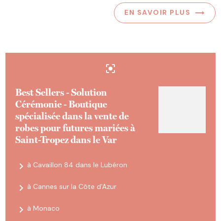
EN SAVOIR PLUS
center_focus_strong
Best Sellers - Solution
Cérémonie - Boutique
spécialisée dans la vente de
robes pour futures mariées à
Saint-Tropez dans le Var
navigate_next
à Cavaillon 84 dans le Lubéron
navigate_next
à Cannes sur la Côte d'Azur
navigate_next
à Monaco