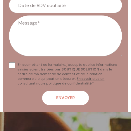
Date de RDV souhaité
Message*
En soumettant ce formulaire, j'accepte que les informations
saisies soient traitées par
BOUTIQUE SOLUTION
dans le
cadre de ma demande de contact et de la relation
commerciale qui peut en découler.
En savoir plus en
consultant notre politique de confidentialité.
*