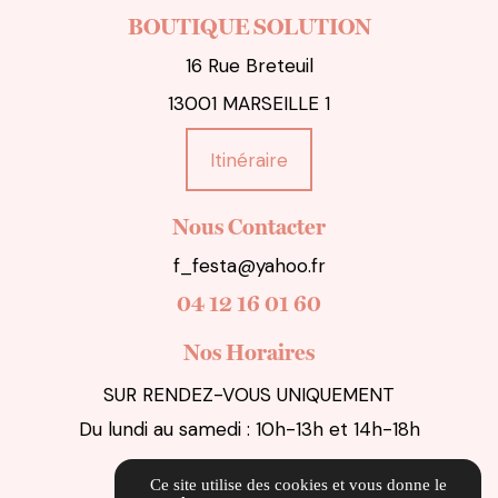
BOUTIQUE SOLUTION
16 Rue Breteuil
13001 MARSEILLE 1
Itinéraire
Nous Contacter
f_festa@yahoo.fr
04 12 16 01 60
Nos Horaires
SUR RENDEZ-VOUS UNIQUEMENT
Du lundi au samedi : 10h-13h et 14h-18h
Liens Utiles
Ce site utilise des cookies et vous donne le